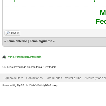
M
Fe
Buscar
«
Tema anterior
|
Tema siguiente
»
Ver la versión para impresión
Usuarios navegando en este tema: 1 invitado(s)
Equipo del foro
Contáctanos
Foro huertos
Volver arriba
Archivo (Modo s
Powered By
MyBB
, © 2002-2026
MyBB Group
.