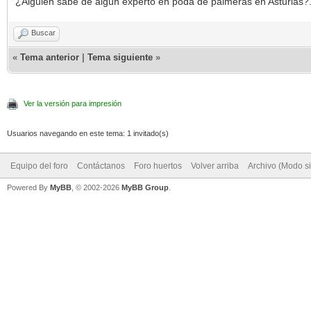
¿Alguien sabe de algún experto en poda de palmeras en Asturias?
Buscar
«
Tema anterior
|
Tema siguiente
»
Ver la versión para impresión
Usuarios navegando en este tema: 1 invitado(s)
Equipo del foro
Contáctanos
Foro huertos
Volver arriba
Archivo (Modo s
Powered By
MyBB
, © 2002-2026
MyBB Group
.