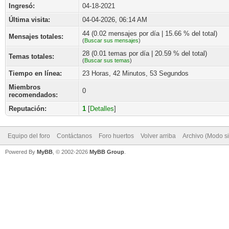
Ingresó:
04-18-2021
Última visita:
04-04-2026, 06:14 AM
44 (0.02 mensajes por día | 15.66 % del total)
Mensajes totales:
(
Buscar sus mensajes
)
28 (0.01 temas por día | 20.59 % del total)
Temas totales:
(
Buscar sus temas
)
Tiempo en línea:
23 Horas, 42 Minutos, 53 Segundos
Miembros
0
recomendados:
Reputación:
1
[
Detalles
]
Equipo del foro
Contáctanos
Foro huertos
Volver arriba
Archivo (Modo s
Powered By
MyBB
, © 2002-2026
MyBB Group
.