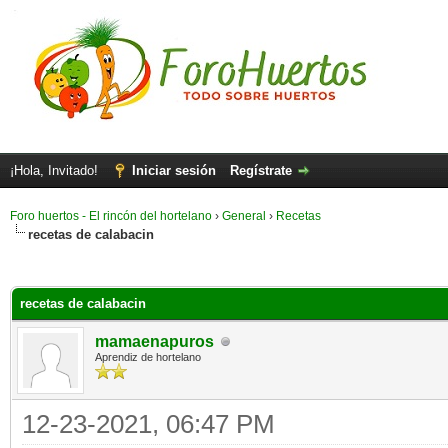
¡Hola, Invitado!
Iniciar sesión
Regístrate
Foro huertos - El rincón del hortelano
›
General
›
Recetas
recetas de calabacin
recetas de calabacin
mamaenapuros
Aprendiz de hortelano
12-23-2021, 06:47 PM