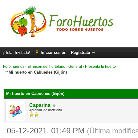
¡Hola, Invitado!
Iniciar sesión
Regístrate
Foro huertos - El rincón del hortelano
›
General
›
Presenta tu huerto
Mi huerto en Cabueñes (Gijón)
Mi huerto en Cabueñes (Gijón)
Caparina
Aprendiz de hortelano
05-12-2021, 01:49 PM
(Última modifi