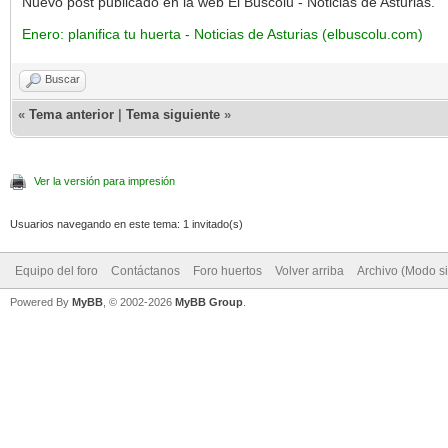
Nuevo post publicado en la web El Búscolu - Noticias de Asturias.
Enero: planifica tu huerta - Noticias de Asturias (elbuscolu.com)
Buscar
«
Tema anterior
|
Tema siguiente
»
Ver la versión para impresión
Usuarios navegando en este tema: 1 invitado(s)
Equipo del foro
Contáctanos
Foro huertos
Volver arriba
Archivo (Modo s
Powered By
MyBB
, © 2002-2026
MyBB Group
.