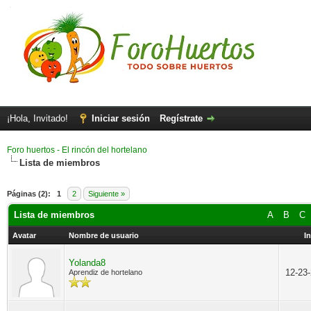
¡Hola, Invitado!
Iniciar sesión
Regístrate
Foro huertos - El rincón del hortelano
Lista de miembros
Páginas (2):
1
2
Siguiente »
Lista de miembros
A
B
C
Avatar
Nombre de usuario
I
Yolanda8
12-23
Aprendiz de hortelano