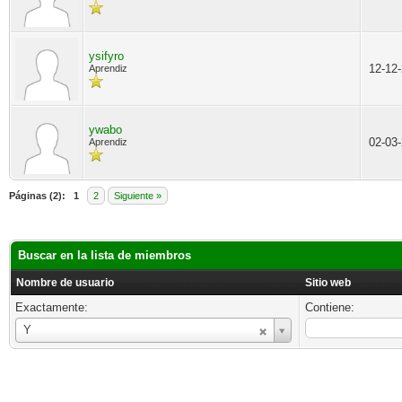
ysifyro
12-12
Aprendiz
ywabo
02-03
Aprendiz
Páginas (2):
1
2
Siguiente »
Buscar en la lista de miembros
Nombre de usuario
Sitio web
Exactamente:
Contiene:
Nombre
Y
de
usuario