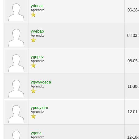
ydonat
06-28
Aprendiz
yvebab
08-03
Aprendiz
ygopev
08-05
Aprendiz
yqywyceca
11-30
Aprendiz
ypuqyzim
12-01
Aprendiz
yqoric
12-10
Aprendiz