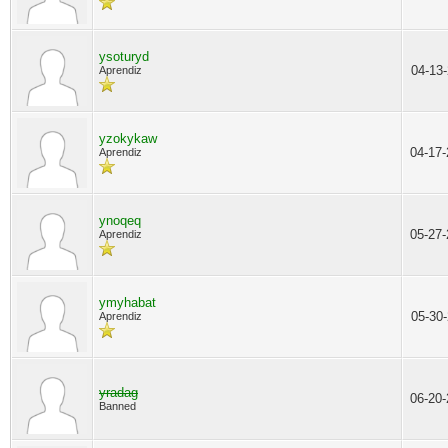
ysoturyd
04-13
Aprendiz
yzokykaw
04-17
Aprendiz
ynoqeq
05-27
Aprendiz
ymyhabat
05-30
Aprendiz
yradag
06-20
Banned