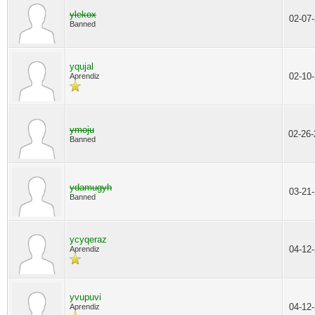
ylekox
02-07
Banned
yqujal
02-10
Aprendiz
ymoju
02-26
Banned
ydamugyh
03-21
Banned
ycyqeraz
04-12
Aprendiz
yvupuvi
04-12
Aprendiz