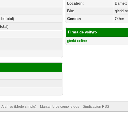
Location:
Barnett
Bio:
gierki o
el total)
Gender:
Other
total)
Firma de ysifyro
gierki online
Archivo (Modo simple)
Marcar foros como leídos
Sindicación RSS