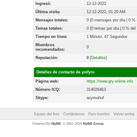
Ingresó:
12-12-2022
Última visita:
12-12-2022, 01:20 AM
Mensajes totales:
0 (0 mensajes por día | 0 % d
Temas totales:
0 (0 temas por día | 0 % del 
Tiempo en línea:
1 Minuto, 47 Segundos
Miembros
0
recomendados:
Reputación:
0
[
Detalles
]
Detalles de contacto de ysifyro
Página web:
https://www.gry-online.info
Número ICQ:
314026463
Skype:
asymuhuf
Equipo del foro
Contáctanos
Foro huertos
Volver arriba
Powered By
MyBB
, © 2002-2026
MyBB Group
.