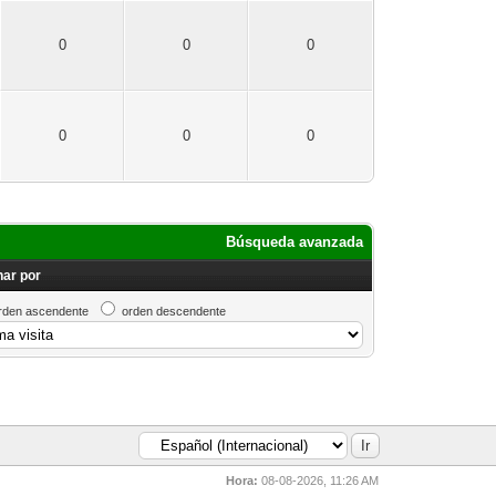
0
0
0
0
0
0
Búsqueda avanzada
ar por
rden ascendente
orden descendente
Hora:
08-08-2026, 11:26 AM