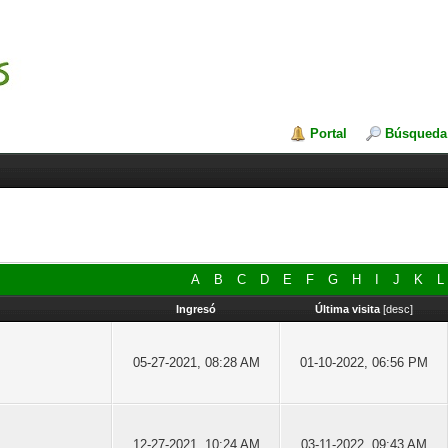
Portal
Búsqueda
A
B
C
D
E
F
G
H
I
J
K
L
Ingresó
Última visita
[
desc
]
05-27-2021, 08:28 AM
01-10-2022, 06:56 PM
12-27-2021, 10:24 AM
03-11-2022, 09:43 AM