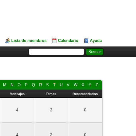
Lista de miembros
Calendario
Ayuda
M
N
O
P
Q
R
S
T
U
V
W
X
Y
Z
Mensajes
Temas
Recomendados
4
2
0
4
2
0