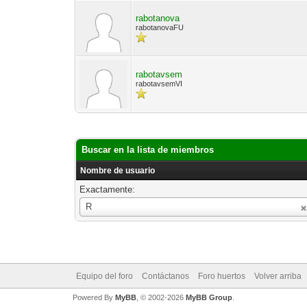
rabotanova
rabotanovaFU
rabotavsem
rabotavsemVI
Buscar en la lista de miembros
Nombre de usuario
Exactamente:
Nombre
R
de
usuario
Equipo del foro
Contáctanos
Foro huertos
Volver arriba
Powered By
MyBB
, © 2002-2026
MyBB Group
.