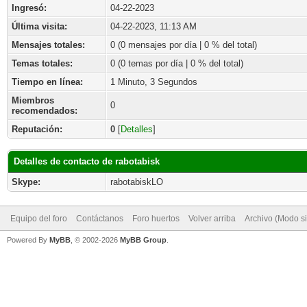
Ingresó:
04-22-2023
Última visita:
04-22-2023, 11:13 AM
Mensajes totales:
0 (0 mensajes por día | 0 % del total)
Temas totales:
0 (0 temas por día | 0 % del total)
Tiempo en línea:
1 Minuto, 3 Segundos
Miembros
0
recomendados:
Reputación:
0
[
Detalles
]
Detalles de contacto de rabotabisk
Skype:
rabotabiskLO
Equipo del foro
Contáctanos
Foro huertos
Volver arriba
Archivo (Modo s
Powered By
MyBB
, © 2002-2026
MyBB Group
.