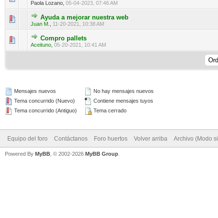
Paola Lozano,
05-04-2023, 07:46 AM
Ayuda a mejorar nuestra web
0 voto(s) - Media 0 de 5
1
2
3
4
5
Juan M.
,
11-20-2021, 10:38 AM
Compro pallets
0 voto(s) - Media 0 de 5
1
2
3
4
5
Aceituno
,
05-20-2021, 10:41 AM
Mensajes nuevos
No hay mensajes nuevos
Tema concurrido (Nuevo)
Contiene mensajes tuyos
Tema concurrido (Antiguo)
Tema cerrado
Equipo del foro
Contáctanos
Foro huertos
Volver arriba
Archivo (Modo s
Powered By
MyBB
, © 2002-2026
MyBB Group
.