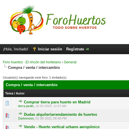
¡Hola, Invitado!
Iniciar sesión
Regístrate
Foro huertos - El rincón del hortelano
›
General
Compra / venta / intercambio
Usuario(s) navegando este foro: 1 invitado(s)
Compra / venta / intercambio
Tema
/
Autor
Comprar tierra para huerto en Madrid
0 voto(s) - Media 0 de 5
1
2
3
4
5
tierra jardin
,
10-03-2024, 12:07 AM
Dudas alquiler/arrendamiento de huertos
0 voto(s) - Media 0 de 5
1
2
3
4
5
Darkensen
,
01-08-2022, 06:48 PM
Vendo - Huerto vertical urbano aeropónico
0 voto(s) - Media 0 de 5
1
2
3
4
5