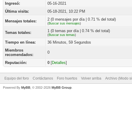
Ingresó:
05-16-2021
Última visita:
05-18-2021, 10:22 PM
2 (0 mensajes por día | 0.71 % del total)
Mensajes totales:
(
Buscar sus mensajes
)
1 (0 temas por día | 0.74 % del total)
Temas totales:
(
Buscar sus temas
)
Tiempo en línea:
36 Minutos, 59 Segundos
Miembros
0
recomendados:
Reputación:
0
[
Detalles
]
Equipo del foro
Contáctanos
Foro huertos
Volver arriba
Archivo (Modo s
Powered By
MyBB
, © 2002-2026
MyBB Group
.