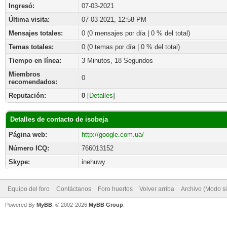
Ingresó:
07-03-2021
Última visita:
07-03-2021, 12:58 PM
Mensajes totales:
0 (0 mensajes por día | 0 % del total)
Temas totales:
0 (0 temas por día | 0 % del total)
Tiempo en línea:
3 Minutos, 18 Segundos
Miembros
0
recomendados:
Reputación:
0
[
Detalles
]
Detalles de contacto de isobeja
Página web:
http://google.com.ua/
Número ICQ:
766013152
Skype:
inehuwy
Equipo del foro
Contáctanos
Foro huertos
Volver arriba
Archivo (Modo s
Powered By
MyBB
, © 2002-2026
MyBB Group
.