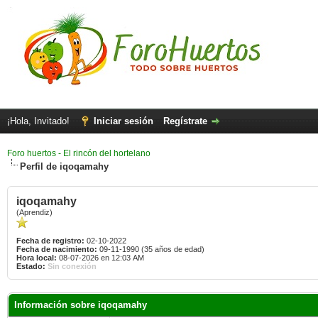
¡Hola, Invitado!
Iniciar sesión
Regístrate
Foro huertos - El rincón del hortelano
Perfil de iqoqamahy
iqoqamahy
(Aprendiz)
Fecha de registro:
02-10-2022
Fecha de nacimiento:
09-11-1990 (35 años de edad)
Hora local:
08-07-2026 en 12:03 AM
Estado:
Sin conexión
Información sobre iqoqamahy