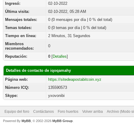
Ingresó:
02-10-2022
Última visita:
02-10-2022, 05:28 AM
Mensajes totales:
0 (0 mensajes por día | 0 % del total)
Temas totales:
0 (0 temas por día | 0 % del total)
Tiempo en línea:
2 Minutos, 31 Segundos
Miembros
0
recomendados:
Reputación:
0
[
Detalles
]
Detalles de contacto de iqoqamahy
Página web:
https://sitedeapostabitcoin.xyz
Número ICQ:
135590573
Skype:
yxovonibi
Equipo del foro
Contáctanos
Foro huertos
Volver arriba
Archivo (Modo s
Powered By
MyBB
, © 2002-2026
MyBB Group
.