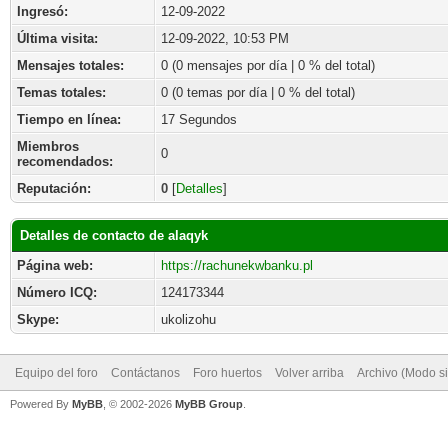
Ingresó:
12-09-2022
Última visita:
12-09-2022, 10:53 PM
Mensajes totales:
0 (0 mensajes por día | 0 % del total)
Temas totales:
0 (0 temas por día | 0 % del total)
Tiempo en línea:
17 Segundos
Miembros
0
recomendados:
Reputación:
0
[
Detalles
]
Detalles de contacto de alaqyk
Página web:
https://rachunekwbanku.pl
Número ICQ:
124173344
Skype:
ukolizohu
Equipo del foro
Contáctanos
Foro huertos
Volver arriba
Archivo (Modo s
Powered By
MyBB
, © 2002-2026
MyBB Group
.