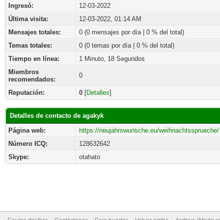
Ingresó:
12-03-2022
Última visita:
12-03-2022, 01:14 AM
Mensajes totales:
0 (0 mensajes por día | 0 % del total)
Temas totales:
0 (0 temas por día | 0 % del total)
Tiempo en línea:
1 Minuto, 18 Segundos
Miembros
0
recomendados:
Reputación:
0
[
Detalles
]
Detalles de contacto de agakyk
Página web:
https://neujahrswunsche.eu/weihnachtssprueche/
Número ICQ:
128632642
Skype:
otahato