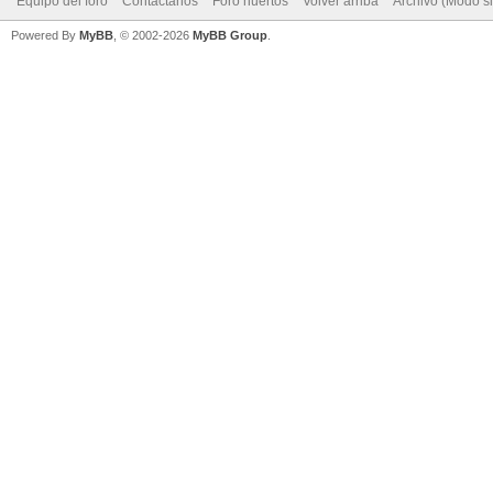
Equipo del foro
Contáctanos
Foro huertos
Volver arriba
Archivo (Modo s
Powered By
MyBB
, © 2002-2026
MyBB Group
.