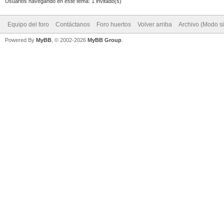
Usuarios navegando en este tema: 1 invitado(s)
Equipo del foro
Contáctanos
Foro huertos
Volver arriba
Archivo (Modo s
Powered By
MyBB
, © 2002-2026
MyBB Group
.