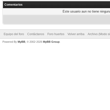
Comentarios
Este usuario aun no tiene ninguna
Equipo del foro
Contáctanos
Foro huertos
Volver arriba
Archivo (Modo s
Powered By
MyBB
, © 2002-2026
MyBB Group
.