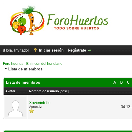
¡Hola, Invitado!
Iniciar sesión
Regístrate
Foro huertos - El rincón del hortelano
Lista de miembros
Lista de miembros
A
B
C
Avatar
Nombre de usuario
[
desc
]
Xavierintetle
04-13
Aprendiz