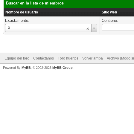
Buscar en la lista de miembros
Nombre de usuario
Sitio web
Exactamente:
Contiene:
Nombre
X
de
usuario
Equipo del foro
Contáctanos
Foro huertos
Volver arriba
Archivo (Modo s
Powered By
MyBB
, © 2002-2026
MyBB Group
.