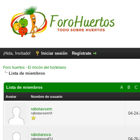
¡Hola, Invitado!
Iniciar sesión
Regístrate
Foro huertos - El rincón del hortelano
Lista de miembros
Lista de miembros
A
B
C
Avatar
Nombre de usuario
rabotavsem
04-24
rabotavsemVI
rabotanova
04-26
rabotanovaFU