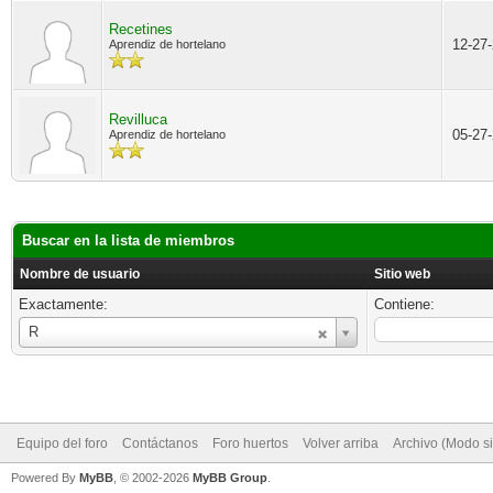
Recetines
12-27
Aprendiz de hortelano
Revilluca
05-27
Aprendiz de hortelano
Buscar en la lista de miembros
Nombre de usuario
Sitio web
Exactamente:
Contiene:
Nombre
R
de
usuario
Equipo del foro
Contáctanos
Foro huertos
Volver arriba
Archivo (Modo s
Powered By
MyBB
, © 2002-2026
MyBB Group
.