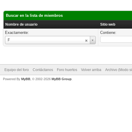
Buscar en la lista de miembros
Nombre de usuario
Sitio web
Exactamente:
Contiene:
Nombre
F
de
usuario
Equipo del foro
Contáctanos
Foro huertos
Volver arriba
Archivo (Modo s
Powered By
MyBB
, © 2002-2026
MyBB Group
.