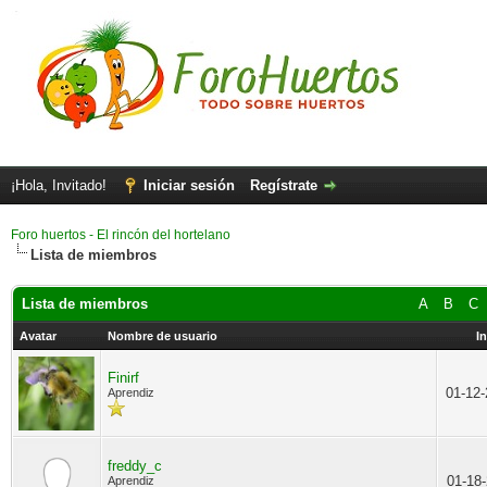
¡Hola, Invitado!
Iniciar sesión
Regístrate
Foro huertos - El rincón del hortelano
Lista de miembros
Lista de miembros
A
B
C
Avatar
Nombre de usuario
I
Finirf
01-12
Aprendiz
freddy_c
01-18
Aprendiz